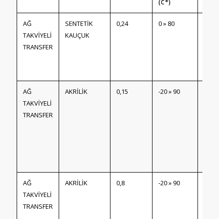
(C°)
AĞ
SENTETİK
0,24
0 » 80
Taşıy
TAKVİYELİ
KAUÇUK
ağ ta
TRANSFER
trans
bant. 
yapı
AĞ
AKRİLİK
0,15
-20 » 90
Taşıy
TAKVİYELİ
ağ ta
TRANSFER
trans
bant. 
yapı
Suya
dayan
AĞ
AKRİLİK
0,8
-20 » 90
Taşıy
TAKVİYELİ
ağ ta
TRANSFER
trans
bant. 