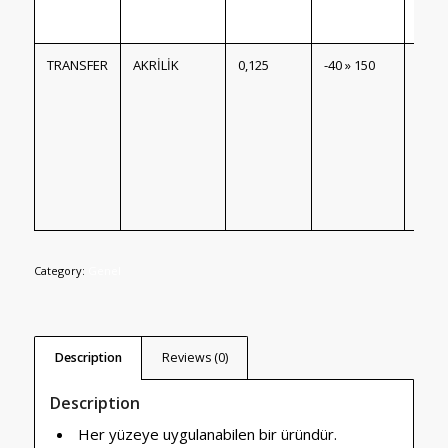
yapı
TRANSFER
AKRİLİK
0,125
-40 » 150
Taşıy
takvi
trans
bant. 
yapı
Yüks
perf
Category:
Genel
Description
Reviews (0)
Description
Her yüzeye uygulanabilen bir üründür.